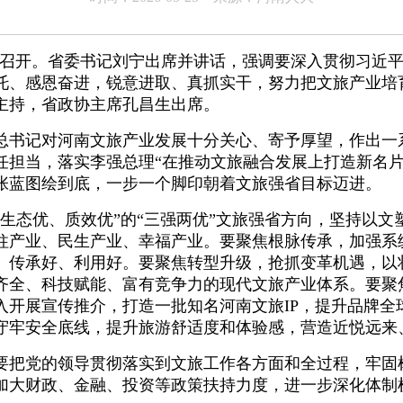
安阳市召开。省委书记刘宁出席并讲话，强调要深入贯彻习
托、感恩奋进，锐意进取、真抓实干，努力把文旅产业培
主持，省政协主席孔昌生出席。
书记对河南文旅产业发展十分关心、寄予厚望，作出一
任担当，落实李强总理“在推动文旅融合发展上打造新名片
张蓝图绘到底，一步一个脚印朝着文旅强省目标迈进。
态优、质效优”的“三强两优”文旅强省方向，坚持以文
柱产业、民生产业、幸福产业。要聚焦根脉传承，加强系
、传承好、利用好。要聚焦转型升级，抢抓变革机遇，以
齐全、科技赋能、富有竞争力的现代文旅产业体系。要聚
入开展宣传推介，打造一批知名河南文旅IP，提升品牌全
守牢安全底线，提升旅游舒适度和体验感，营造近悦远来
把党的领导贯彻落实到文旅工作各方面和全过程，牢固
加大财政、金融、投资等政策扶持力度，进一步深化体制