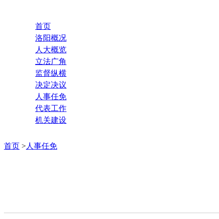
首页
洛阳概况
人大概览
立法广角
监督纵横
决定决议
人事任免
代表工作
机关建设
首页
>
人事任免