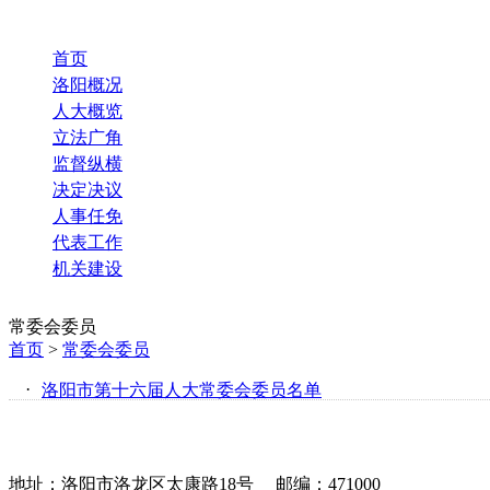
首页
洛阳概况
人大概览
立法广角
监督纵横
决定决议
人事任免
代表工作
机关建设
常委会委员
首页
>
常委会委员
·
洛阳市第十六届人大常委会委员名单
地址：洛阳市洛龙区太康路18号
邮编：471000