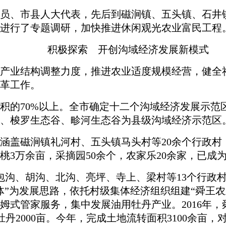
委员、市县人大代表，先后到磁涧镇、五头镇、石井
进行了专题调研，加快推进休闲观光农业富民工程
积极探索 开创沟域经济发展新模式
产业结构调整力度，推进农业适度规模经营，健全
革工作。
的70%以上。全市确定十二个沟域经济发展示范
、梭罗生态谷、畛河生态谷为县级沟域经济示范区
涵盖磁涧镇礼河村、五头镇马头村等20余个行政村
桃3万余亩，采摘园50余个，农家乐20余家，已成
沟、胡沟、北沟、亮坪、寺上、梁村等13个行政村
体”为发展思路，依托村级集体经济组织组建“舜王
姆式管家服务，集中发展油用牡丹产业。2016年
2000亩。今年，完成土地流转面积3100余亩，对