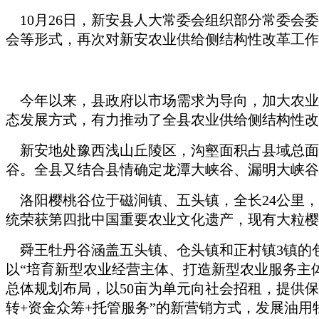
10月26日，新安县人大常委会组织部分常委会
会等形式，再次对新安农业供给侧结构性改革工作
今年以来，县政府以市场需求为导向，加大农业
态发展方式，有力推动了全县农业供给侧结构性改
新安地处豫西浅山丘陵区，沟壑面积占县域总面积
谷。全县又结合县情确定龙潭大峡谷、漏明大峡谷
洛阳樱桃谷位于磁涧镇、五头镇，全长24公里，
统荣获第四批中国重要农业文化遗产，现有大粒樱
舜王牡丹谷涵盖五头镇、仓头镇和正村镇3镇的包
以“培育新型农业经营主体、打造新型农业服务主
总体规划布局，以50亩为单元向社会招租，提供保
转+资金众筹+托管服务”的新营销方式，发展油用牡丹