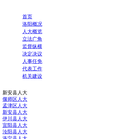
首页
洛阳概况
人大概览
立法广角
监督纵横
决定决议
人事任免
代表工作
机关建设
新安县人大
偃师区人大
孟津区人大
新安县人大
伊川县人大
宜阳县人大
汝阳县人大
洛宁县人大