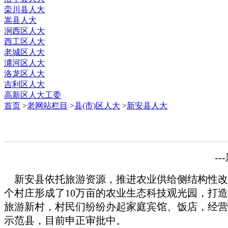
栾川县人大
嵩县人大
涧西区人大
西工区人大
老城区人大
瀍河区人大
洛龙区人大
吉利区人大
高新区人大工委
首页
>
老网站栏目
>
县(市)区人大
>
新安县人大
-
新安县依托旅游资源，推进农业供给侧结构性改革
个村庄形成了10万亩的农业生态科技观光园，打
旅游新村，村民们纷纷办起家庭宾馆、饭店，经营
示范县，目前申正审批中。