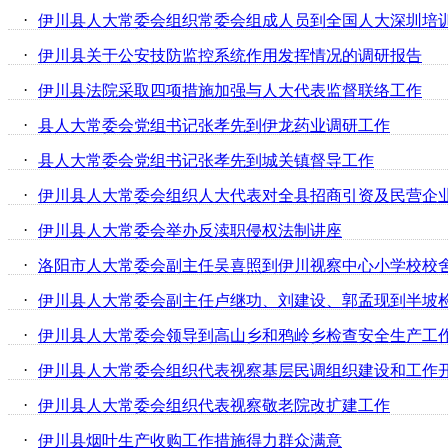
·
伊川县人大常委会组织常委会组成人员到全国人大深圳培
·
伊川县关于公安技防监控系统作用发挥情况的调研报告
·
伊川县法院采取四项措施加强与人大代表监督联络工作
·
县人大常委会党组书记张孝先到伊龙药业调研工作
·
县人大常委会党组书记张孝先到城关镇督导工作
·
伊川县人大常委会组织人大代表对全县招商引资及民营企
·
伊川县人大常委会举办反渎职侵权法制讲座
·
洛阳市人大常委会副主任吴喜照到伊川视察中心小学校校
·
伊川县人大常委会副主任卢继功、刘建设、郭孟现到半坡
·
伊川县人大常委会领导到高山乡和鸦岭乡检查安全生产工
·
伊川县人大常委会组织代表视察基层民调组织建设和工作
·
伊川县人大常委会组织代表视察敬老院改扩建工作
·
伊川县烟叶生产收购工作措施得力群众满意