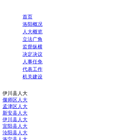
首页
洛阳概况
人大概览
立法广角
监督纵横
决定决议
人事任免
代表工作
机关建设
伊川县人大
偃师区人大
孟津区人大
新安县人大
伊川县人大
宜阳县人大
汝阳县人大
洛宁县人大