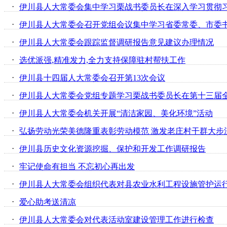
·
·
·
伊川县人大常委会跟踪监督调研报告意见建议办理情况
·
选优派强,精准发力,全力支持保障驻村帮扶工作
·
伊川县十四届人大常委会召开第13次会议
·
·
伊川县人大常委会机关开展“清洁家园、美化环境”活动
·
弘扬劳动光荣美德隆重表彰劳动模范 激发老庄村干群大步
·
伊川县历史文化资源挖掘、保护和开发工作调研报告
·
牢记使命有担当 不忘初心再出发
·
伊川县人大常委会组织代表对县农业水利工程设施管护运
·
爱心助考送清凉
·
伊川县人大常委会对代表活动室建设管理工作进行检查