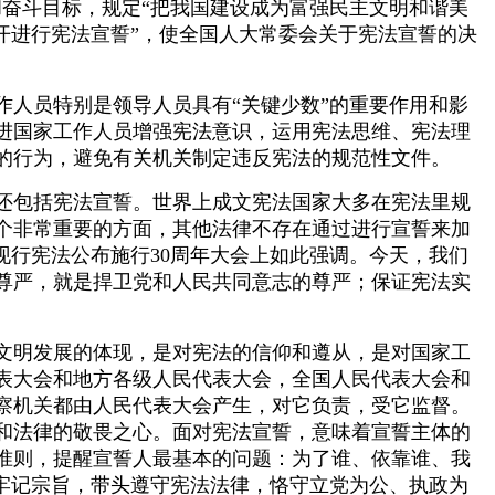
奋斗目标，规定“把我国建设成为富强民主文明和谐美
开进行宪法宣誓”，使全国人大常委会关于宪法宣誓的决
人员特别是领导人员具有“关键少数”的重要作用和影
进国家工作人员增强宪法意识，运用宪法思维、宪法理
的行为，避免有关机关制定违反宪法的规范性文件。
还包括宪法宣誓。世界上成文宪法国家大多在宪法里规
个非常重要的方面，其他法律不存在通过进行宣誓来加
念现行宪法公布施行30周年大会上如此强调。今天，我们
尊严，就是捍卫党和人民共同意志的尊严；保证宪法实
文明发展的体现，是对宪法的信仰和遵从，是对国家工
表大会和地方各级人民代表大会，全国人民代表大会和
察机关都由人民代表大会产生，对它负责，受它监督。
和法律的敬畏之心。面对宪法宣誓，意味着宣誓主体的
准则，提醒宣誓人最基本的问题：为了谁、依靠谁、我
牢记宗旨，带头遵守宪法法律，恪守立党为公、执政为