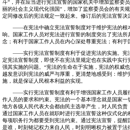
斗”，并在应当进行宪法宣誓的国家机关中增加监察委
丽的社会主义现代化强国”，增加了监察委员会的有关规
定同修改后的宪法规定一致起来。修订后的宪法宣誓决
——在宪法中确立宪法宣誓制度对于维护宪法的根本法
响。国家工作人员对宪法进行宣誓的制度突出了宪法所
念；有利于国家工作人员在内心深处尊重宪法；有利于
——实行宪法宣誓制度有利于促进宪法的实施。宪法
定宪法宣誓制度，即使不在宪法里规定也在实践中实行
强其实施的问题。“宪法的生命在于实施，宪法的权威也在
越发意识到宪法的威严与厚重，更清楚地感受到：维护
施，就是保证人民根本利益的实现。
——实行宪法宣誓制度有利于增强国家工作人员履行
作人员的要求和约束。宪法的一个基本理念就是国家一
地方各级人民代表大会都由民主选举产生，对人民负责
通过国家工作人员在就职时进行宪法宣誓这种仪式化的
每项职务行为都要受到宪法约束。通过宪法宣誓，提醒
是谁，时刻铭记权力来自人民，时刻明晰权力被置于法