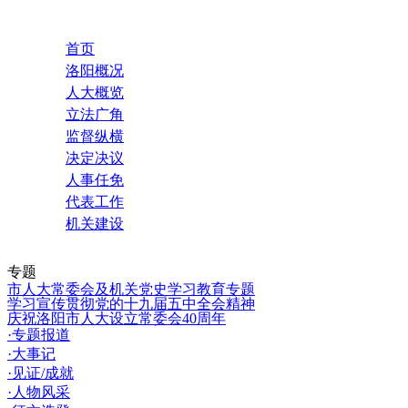
首页
洛阳概况
人大概览
立法广角
监督纵横
决定决议
人事任免
代表工作
机关建设
专题
市人大常委会及机关党史学习教育专题
学习宣传贯彻党的十九届五中全会精神
庆祝洛阳市人大设立常委会40周年
·专题报道
·大事记
·见证/成就
·人物风采