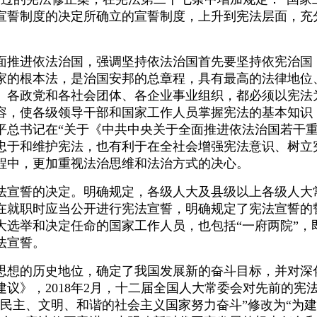
宣誓制度的决定所确立的宣誓制度，上升到宪法层面，充
推进依法治国，强调坚持依法治国首先要坚持依宪治国
家的根本法，是治国安邦的总章程，具有最高的法律地位
、各政党和各社会团体、各企业事业组织，都必须以宪法
容，使各级领导干部和国家工作人员掌握宪法的基本知识
平总书记在“关于《中共中央关于全面推进依法治国若干重
忠于和维护宪法，也有利于在全社会增强宪法意识、树立
程中，更加重视法治思维和法治方式的决心。
法宣誓的决定。明确规定，各级人大及县级以上各级人大
在就职时应当公开进行宪法宣誓，明确规定了宪法宣誓的
大选举和决定任命的国家工作人员，也包括“一府两院”，
宪法宣誓。
想的历史地位，确定了我国发展新的奋斗目标，并对深
议》，2018年2月，十二届全国人大常委会对先前的宪
民主、文明、和谐的社会主义国家努力奋斗”修改为“为