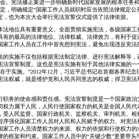
员会。宪法修正案进一步明确新时代国家发展的根本任务和
定，明确规定“国家工作人员就职时应当依照法律规定公
定，也为本次大会举行宪法宣誓仪式提供了法律依据。
地位具有重要意义。全面贯彻实施宪法，各级国家工作
具有的最高的法律地位、法律权威、法律效力，有利于促
国家工作人员在工作中首先想到宪法，避免出现违反宪法
的实施不仅包括根据宪法制定法律、进行宪法解释等，
宪法宣誓制度。这也是宪法实施有别于其他法律实施的一
于实施。”2012年12月，习近平总书记在首都各界纪
宪法权威，就是维护党和人民共同意志的权威；捍卫宪法
职务的使命感和责任感。宪法宣誓制度是一个国家政治
切权力属于人民，人民行使国家权力的机关是全国人民代
，受人民监督。国家行政机关、监察机关、审判机关、检
程序强化国家工作人员对人民和人民赋予的权力、对宪法
国家工作人员清楚权力的来源、权力的依据和行使权力的
律的框架和约束。国家工作人员中的“关键少数”更要带头