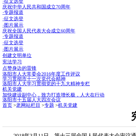
·征文选登
庆祝中华人民共和国成立70周年
·专题报道
·征文选登
·图片展示
庆祝全国人民代表大会成立60周年
·专题报道
·征文选登
·图片展示
创建文明单位
宪法学习
点赞身边的雷锋
洛阳市人大常委会2016年度工作评议
学习贯彻市十一次党代会精神
洛阳市人大学习贯彻党的十九大精神专栏
机关党建
加快建设副中心，致力打造增长极，人大在行动
洛阳市十五届人大四次会议
首页
>
老网站栏目
>
专题
>
机关党建
2018年3月11日，第十三届全国人民代表大会审议