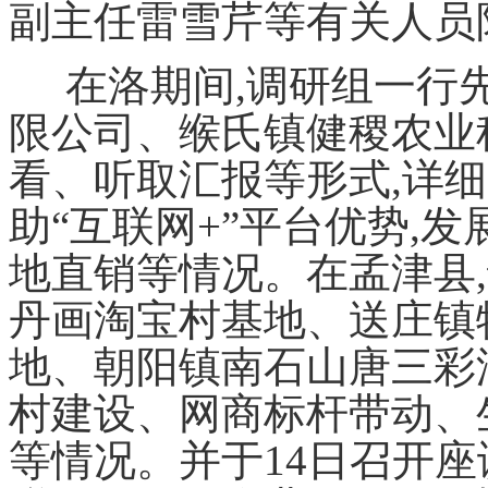
副主任雷雪芹等有关人员
在洛期间,调研组一行
限公司、缑氏镇健稷农业
看、听取汇报等形式,详
助“互联网+”平台优势,
地直销等情况。
在
孟津县
丹画淘宝村基地、送庄镇
地、朝阳镇南石山唐三彩
村建设、网商标杆带动、
等情况。
并于
14
日召开座