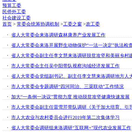
预算工委
民侨外工委
社会建设工委
首页
>
常委会统筹协调机制
>
工委之窗
>
农工委
·
省人大常委会来洛调研森林康养产业发展工作
·
省人大常委会来洛开展野生动物保护“一法一决定”执法检
·
省人大常委会副主任李文慧来洛调研脱贫攻坚和美丽乡村
·
市人大常委会主任吴中阳带队视察沟域经济发展工作
·
省人大常委会党组副书记、副主任李文慧来洛调研地方人
·
市人大常委会专题调研“四河同治、三渠联动”工作情况
·
加大“一条例一决议”贯彻力度 推动脱贫攻坚健康快速发展
·
·
市人大农业与农村委员会进行2019年第二次集体学习
·
省人大常委会调研组来洛调研“互联网+”现代农业发展工作