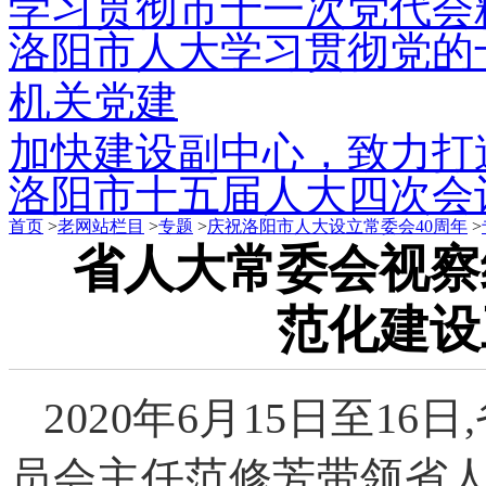
学习贯彻市十一次党代会
洛阳市人大学习贯彻党的
机关党建
加快建设副中心，致力打
洛阳市十五届人大四次会
首页
>
老网站栏目
>
专题
>
庆祝洛阳市人大设立常委会40周年
>
省人大常委会视察
范化建设
2020年6月15日至1
员会主任范修芳带领省人