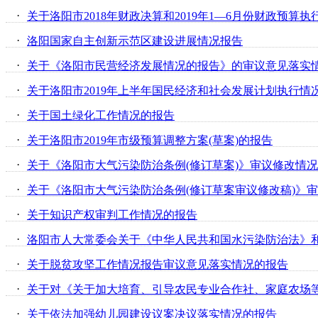
·
关于洛阳市2018年财政决算和2019年1—6月份财政预算
·
洛阳国家自主创新示范区建设进展情况报告
·
关于《洛阳市民营经济发展情况的报告》的审议意见落实
·
关于洛阳市2019年上半年国民经济和社会发展计划执行情
·
关于国土绿化工作情况的报告
·
关于洛阳市2019年市级预算调整方案(草案)的报告
·
关于《洛阳市大气污染防治条例(修订草案)》审议修改情
·
关于《洛阳市大气污染防治条例(修订草案审议修改稿)》
·
关于知识产权审判工作情况的报告
·
·
关于脱贫攻坚工作情况报告审议意见落实情况的报告
·
·
关于依法加强幼儿园建设议案决议落实情况的报告