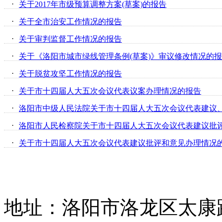
·
关于2017年市级预算调整方案(草案)的报告
·
关于全市治安工作情况的报告
·
关于审判监督工作情况的报告
·
关于《洛阳市城市绿线管理条例(草案)》审议修改情况的
·
关于脱贫攻坚工作情况的报告
·
关于市十四届人大五次会议代表议案办理情况的报告
·
洛阳市中级人民法院关于市十四届人大五次会议代表建议
·
洛阳市人民检察院关于市十四届人大五次会议代表建议批
·
关于市十四届人大五次会议代表建议批评和意见办理情况
地址：洛阳市洛龙区太康路