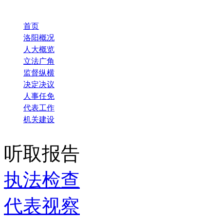
首页
洛阳概况
人大概览
立法广角
监督纵横
决定决议
人事任免
代表工作
机关建设
听取报告
执法检查
代表视察