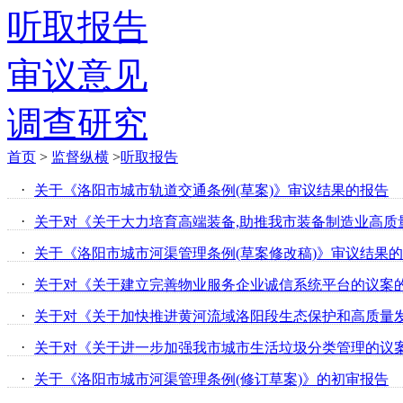
听取报告
审议意见
调查研究
首页
>
监督纵横
>
听取报告
·
关于《洛阳市城市轨道交通条例(草案)》审议结果的报告
·
·
关于《洛阳市城市河渠管理条例(草案修改稿)》审议结果
·
关于对《关于建立完善物业服务企业诚信系统平台的议案
·
关于对《关于加快推进黄河流域洛阳段生态保护和高质量
·
关于对《关于进一步加强我市城市生活垃圾分类管理的议
·
关于《洛阳市城市河渠管理条例(修订草案)》的初审报告