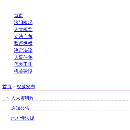
首页
洛阳概况
人大概览
立法广角
监督纵横
决定决议
人事任免
代表工作
机关建设
首页
>
权威发布
·
人大资料库
·
通知公告
·
地方性法规