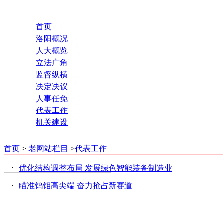
首页
洛阳概况
人大概览
立法广角
监督纵横
决定决议
人事任免
代表工作
机关建设
首页
>
老网站栏目
>
代表工作
·
优化结构调整布局 发展绿色智能装备制造业
·
瞄准钨钼高尖端 奋力抢占新赛道